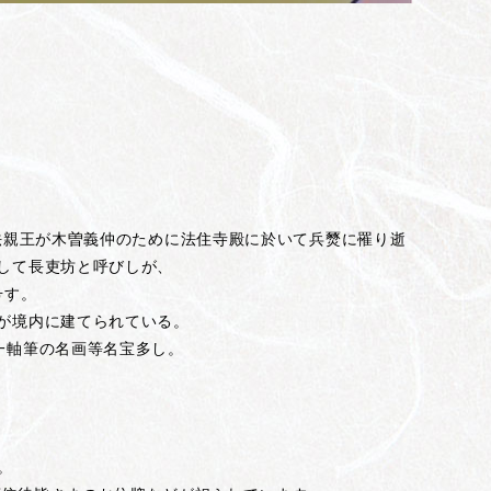
恵法親王が木曽義仲のために法住寺殿に於いて兵燹に罹り逝
して長吏坊と呼びしが、
号す。
が境内に建てられている。
一軸筆の名画等名宝多し。
。