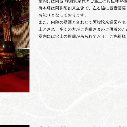
堂内には阿波 蜂須賀家代々ご当主のお位牌や
御本尊は阿弥陀如来立像で、左右脇に観音菩薩
お祀りとなっております。
また、内陣の壁画と合わせて阿弥陀来迎図を表
土とされ、多くの方がご先祖さまのご供養のた
堂内には沢山の燈籠が吊られており、ご先祖様