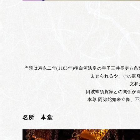
当院は寿永二年(1183年)後白河法皇の皇子三井長吏
去せられるや、その御
文和
阿波蜂須賀家との関係が
本尊 阿弥陀如来立像、
名所 本堂