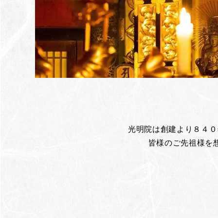
光明院は創建より８４０
皆様のご先祖様を