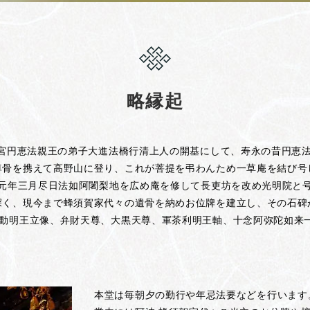
略縁起
八条宮円恵法親王の弟子大進法橋行清上人の開基にして、寿永の昔円
尊骨を携えて高野山に登り、これが菩提を弔わんため一草庵を結び号
元年三月尽日法如阿闍梨地を広め庵を修して長吏坊を改め光明院と
深く、現今まで蜂須賀家代々の遺骨を納めお位牌を建立し、その石碑
不動明王立像、弁財天尊、大黒天尊、軍茶利明王軸、十念阿弥陀如来
本堂は毎朝夕の勤行や年忌法要などを行います