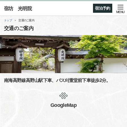
宿坊 光明院
宿泊予約
MENU
トップ
交通のご案内
交通のご案内
南海高野線高野山駅下車、バス刈萱堂前下車徒歩2分。
GoogleMap