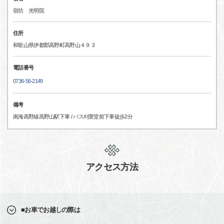
宿坊 光明院
住所
和歌山県伊都郡高野町高野山４９３
電話番号
0736-56-2149
備考
南海高野線高野山駅下車 / バス刈萱堂前下車徒歩2分
アクセス方法
■お車でお越しの際は