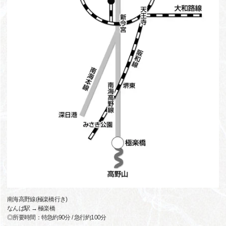
南海高野線(極楽橋行き)
なんば駅 → 極楽橋
◎所要時間：特急約90分 / 急行約100分